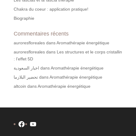
Les fascias et la fascia thérapie
Chakra du coeur : application pratique!
Biographie
Commentaires récents
auroresfloreales
dans
Aromathérapie énergétique
auroresfloreales
dans
Les structures et le corps cristallin
: l’effet 5D
اخبار السعودية
dans
Aromathérapie énergétique
تحضير البلازما
dans
Aromathérapie énergétique
altcoin
dans
Aromathérapie énergétique
Facebook
YouTube