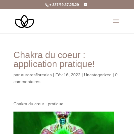
+ 337/69.37.25.29
Chakra du coeur :
application pratique!
par
auroresfloreales
|
Fév 16, 2022
|
Uncategorized
|
0
commentaires
Chakra du cœur : pratique