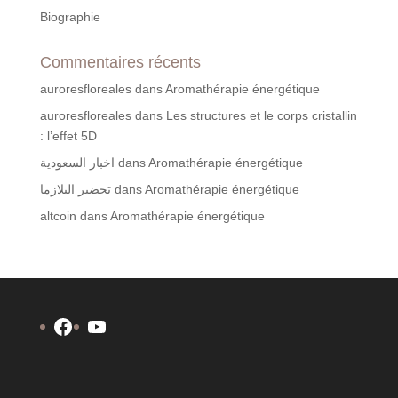
Biographie
Commentaires récents
auroresfloreales
dans
Aromathérapie énergétique
auroresfloreales
dans
Les structures et le corps cristallin
: l’effet 5D
اخبار السعودية
dans
Aromathérapie énergétique
تحضير البلازما
dans
Aromathérapie énergétique
altcoin
dans
Aromathérapie énergétique
Facebook
YouTube